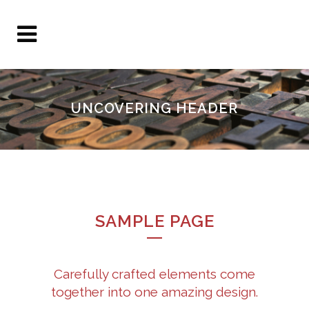
UNCOVERING HEADER
SAMPLE PAGE
Carefully crafted elements come
together into one amazing design.