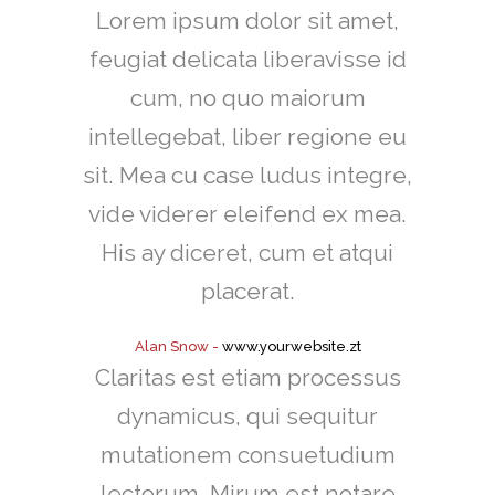
Lorem ipsum dolor sit amet,
feugiat delicata liberavisse id
cum, no quo maiorum
intellegebat, liber regione eu
sit. Mea cu case ludus integre,
vide viderer eleifend ex mea.
His ay diceret, cum et atqui
placerat.
Alan Snow
-
www.yourwebsite.zt
Claritas est etiam processus
dynamicus, qui sequitur
mutationem consuetudium
lectorum. Mirum est notare